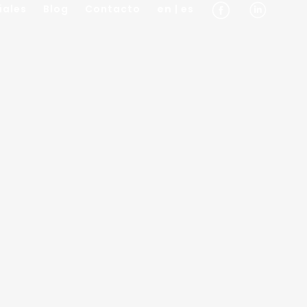
iales
Blog
Contacto
en
| es