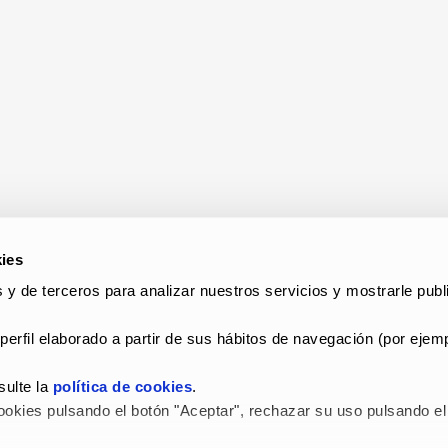
ies
 y de terceros para analizar nuestros servicios y mostrarle publi
perfil elaborado a partir de sus hábitos de navegación (por ejemp
ulte la 
política de cookies
.
okies pulsando el botón "Aceptar", rechazar su uso pulsando el 
 LEGAL Y POLÍTICA DE PRIVACIDAD
–
POLÍTICA DE COOKIES
–
C