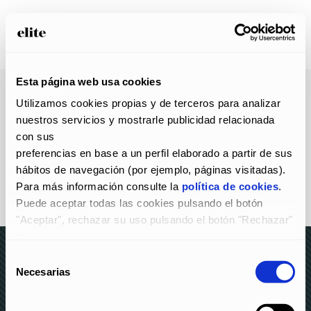
Esta página web usa cookies
Utilizamos cookies propias y de terceros para analizar 
nuestros servicios y mostrarle publicidad relacionada 
con sus
preferencias en base a un perfil elaborado a partir de sus 
hábitos de navegación (por ejemplo, páginas visitadas).
Para más información consulte la 
política de cookies
.
Puede aceptar todas las cookies pulsando el botón 
"Aceptar", rechazar su uso pulsando el botón "Rechazar" 
y
configurarlas pulsando el botón "Configurar".
Selección
Necesarias
de
© elite 2023 –
AVISO LEGAL Y POLÍTICA DE
consentimiento
PRIVACIDAD
–
POLÍTICA DE COOKIES
–
CANAL DE