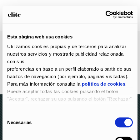
Esta página web usa cookies
14 Mar
logo-light
Utilizamos cookies propias y de terceros para analizar 
Publicado a las 14:34h
en
por
admin
nuestros servicios y mostrarle publicidad relacionada 
0
Likes
con sus
preferencias en base a un perfil elaborado a partir de sus 
hábitos de navegación (por ejemplo, páginas visitadas).
Para más información consulte la 
política de cookies
.
Puede aceptar todas las cookies pulsando el botón 
"Aceptar", rechazar su uso pulsando el botón "Rechazar" 
y
configurarlas pulsando el botón "Configurar".
Selección
© elite 2023 –
AVISO LEGAL Y POLÍTICA DE
Necesarias
de
PRIVACIDAD
–
POLÍTICA DE COOKIES
–
CANAL DE
consentimiento
DENUNCIAS