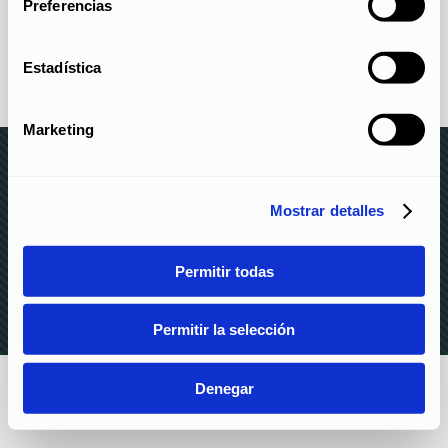
Preferencias
Estadística
Marketing
Mostrar detalles
© elite 2023 –
AVISO LEGAL Y POLÍTICA DE
PRIVACIDAD
–
POLÍTICA DE COOKIES
–
CANAL DE
DENUNCIAS
Permitir todas
Permitir la selección
Denegar