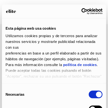
Esta página web usa cookies
14 Mar
product-2-
Utilizamos cookies propias y de terceros para analizar 
gallery-1
nuestros servicios y mostrarle publicidad relacionada 
Publicado a las 09:57h
en
por
admin
con sus
0
Likes
preferencias en base a un perfil elaborado a partir de sus 
hábitos de navegación (por ejemplo, páginas visitadas).
Para más información consulte la 
política de cookies
.
Puede aceptar todas las cookies pulsando el botón 
"Aceptar", rechazar su uso pulsando el botón "Rechazar" 
y
configurarlas pulsando el botón "Configurar".
Selección
Necesarias
de
consentimiento