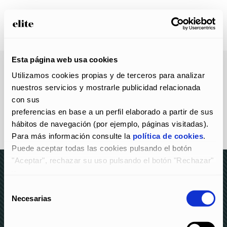
Esta página web usa cookies
Utilizamos cookies propias y de terceros para analizar 
nuestros servicios y mostrarle publicidad relacionada 
con sus
preferencias en base a un perfil elaborado a partir de sus 
hábitos de navegación (por ejemplo, páginas visitadas).
Para más información consulte la 
política de cookies
.
Puede aceptar todas las cookies pulsando el botón 
"Aceptar", rechazar su uso pulsando el botón "Rechazar" 
y
configurarlas pulsando el botón "Configurar".
Selección
© elite 2023 –
AVISO LEGAL Y POLÍTICA DE
Necesarias
de
PRIVACIDAD
–
POLÍTICA DE COOKIES
–
CANAL DE
consentimiento
DENUNCIAS