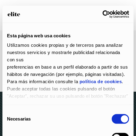
Esta página web usa cookies
Utilizamos cookies propias y de terceros para analizar 
nuestros servicios y mostrarle publicidad relacionada 
con sus
preferencias en base a un perfil elaborado a partir de sus 
hábitos de navegación (por ejemplo, páginas visitadas).
Para más información consulte la 
política de cookies
.
Puede aceptar todas las cookies pulsando el botón 
"Aceptar", rechazar su uso pulsando el botón "Rechazar" 
y
configurarlas pulsando el botón "Configurar".
Selección
© elite 2023 –
AVISO LEGAL Y POLÍTICA DE
Necesarias
de
PRIVACIDAD
–
POLÍTICA DE COOKIES
–
CANAL DE
consentimiento
DENUNCIAS