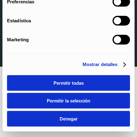
Preferencias
Estadística
© elite 2023 –
AVISO LEGAL Y POLÍTICA DE
PRIVACIDAD
–
POLÍTICA DE COOKIES
–
CANAL DE
DENUNCIAS
Marketing
Mostrar detalles
Permitir todas
Permitir la selección
Denegar