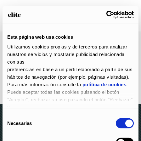
Esta página web usa cookies
02 Nov
2016
Utilizamos cookies propias y de terceros para analizar 
Publicado a las 17:30h
en
por
admin
nuestros servicios y mostrarle publicidad relacionada 
0
Likes
con sus
preferencias en base a un perfil elaborado a partir de sus 
hábitos de navegación (por ejemplo, páginas visitadas).
Para más información consulte la 
política de cookies
.
Puede aceptar todas las cookies pulsando el botón 
"Aceptar", rechazar su uso pulsando el botón "Rechazar" 
y
configurarlas pulsando el botón "Configurar".
Selección
Necesarias
de
© elite 2023 –
AVISO LEGAL Y POLÍTICA DE
consentimiento
PRIVACIDAD
–
POLÍTICA DE COOKIES
–
CANAL DE