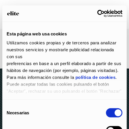
Esta página web usa cookies
Utilizamos cookies propias y de terceros para analizar 
nuestros servicios y mostrarle publicidad relacionada 
con sus
preferencias en base a un perfil elaborado a partir de sus 
hábitos de navegación (por ejemplo, páginas visitadas).
Para más información consulte la 
política de cookies
.
Puede aceptar todas las cookies pulsando el botón 
"Aceptar", rechazar su uso pulsando el botón "Rechazar" 
© elite 2023 –
AVISO LEGAL Y POLÍTICA DE
y
PRIVACIDAD
–
POLÍTICA DE COOKIES
–
CANAL DE
configurarlas pulsando el botón "Configurar".
Selección
DENUNCIAS
Necesarias
de
consentimiento