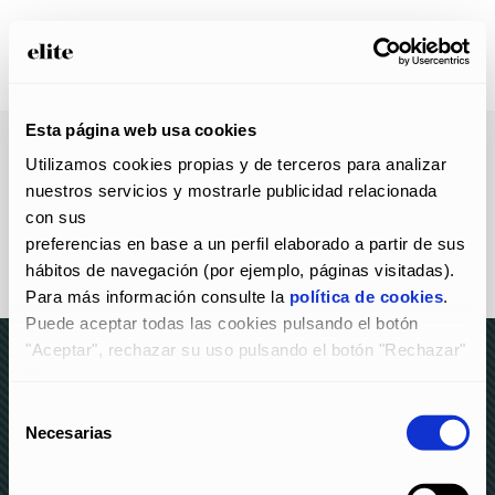
Esta página web usa cookies
Utilizamos cookies propias y de terceros para analizar 
nuestros servicios y mostrarle publicidad relacionada 
con sus
preferencias en base a un perfil elaborado a partir de sus 
hábitos de navegación (por ejemplo, páginas visitadas).
Para más información consulte la 
política de cookies
.
Puede aceptar todas las cookies pulsando el botón 
"Aceptar", rechazar su uso pulsando el botón "Rechazar" 
y
configurarlas pulsando el botón "Configurar".
Selección
© elite 2023 –
AVISO LEGAL Y POLÍTICA DE
Necesarias
de
PRIVACIDAD
–
POLÍTICA DE COOKIES
–
CANAL DE
consentimiento
DENUNCIAS