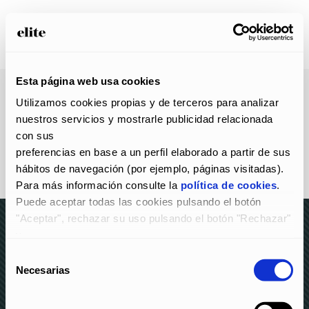
Esta página web usa cookies
Utilizamos cookies propias y de terceros para analizar 
nuestros servicios y mostrarle publicidad relacionada 
con sus
preferencias en base a un perfil elaborado a partir de sus 
hábitos de navegación (por ejemplo, páginas visitadas).
Para más información consulte la 
política de cookies
.
Puede aceptar todas las cookies pulsando el botón 
"Aceptar", rechazar su uso pulsando el botón "Rechazar" 
y
configurarlas pulsando el botón "Configurar".
Selección
© elite 2023 –
AVISO LEGAL Y POLÍTICA DE
Necesarias
de
PRIVACIDAD
–
POLÍTICA DE COOKIES
–
CANAL DE
consentimiento
DENUNCIAS