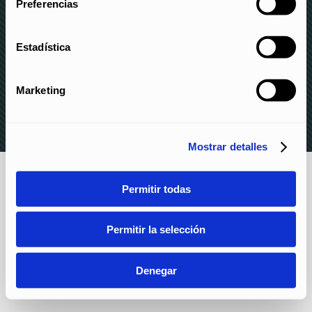
Preferencias
Estadística
© elite 2023 –
AVISO LEGAL Y POLÍTICA DE
PRIVACIDAD
–
POLÍTICA DE COOKIES
–
CANAL DE
DENUNCIAS
Marketing
Mostrar detalles
Permitir todas
Permitir la selección
Denegar