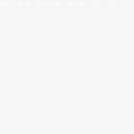
iales
Blog
Contacto
en
| es