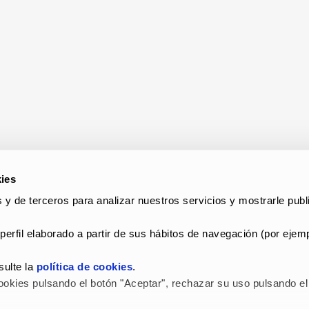
ies
 y de terceros para analizar nuestros servicios y mostrarle publi
perfil elaborado a partir de sus hábitos de navegación (por ejemp
ulte la 
política de cookies
.
okies pulsando el botón "Aceptar", rechazar su uso pulsando el 
 LEGAL Y POLÍTICA DE PRIVACIDAD
–
POLÍTICA DE COOKIES
–
C