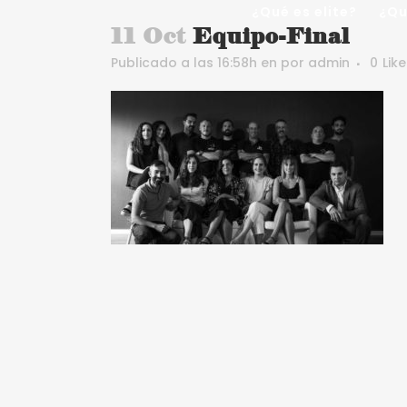
¿Qué es elite?
¿Qu
11 Oct
Equipo-Final
Publicado a las 16:58h
en
por
admin
0
Lik