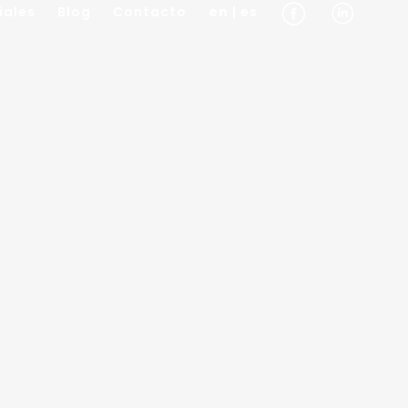
iales
Blog
Contacto
en
| es