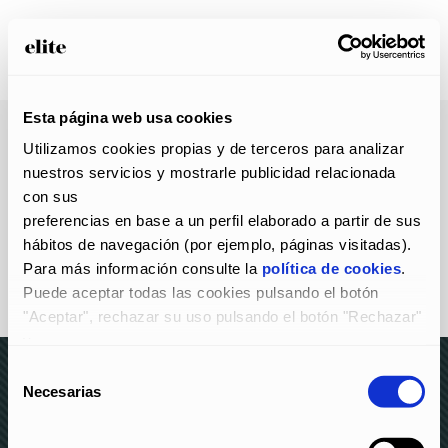
Esta página web usa cookies
Utilizamos cookies propias y de terceros para analizar 
nuestros servicios y mostrarle publicidad relacionada 
con sus
preferencias en base a un perfil elaborado a partir de sus 
hábitos de navegación (por ejemplo, páginas visitadas).
Para más información consulte la 
política de cookies
.
Puede aceptar todas las cookies pulsando el botón 
"Aceptar", rechazar su uso pulsando el botón "Rechazar" 
y
configurarlas pulsando el botón "Configurar".
Selección
Necesarias
de
consentimiento
© elite 2023 –
AVISO LEGAL Y POLÍTICA DE