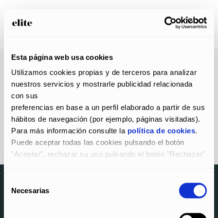
Esta página web usa cookies
Utilizamos cookies propias y de terceros para analizar 
nuestros servicios y mostrarle publicidad relacionada 
con sus
preferencias en base a un perfil elaborado a partir de sus 
hábitos de navegación (por ejemplo, páginas visitadas).
Para más información consulte la 
política de cookies
.
Puede aceptar todas las cookies pulsando el botón 
"Aceptar", rechazar su uso pulsando el botón "Rechazar" 
y
configurarlas pulsando el botón "Configurar".
Selección
Necesarias
de
consentimiento
© elite 2023 –
AVISO LEGAL Y POLÍTICA DE