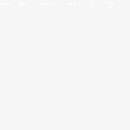
iales
Blog
Contacto
en
| es