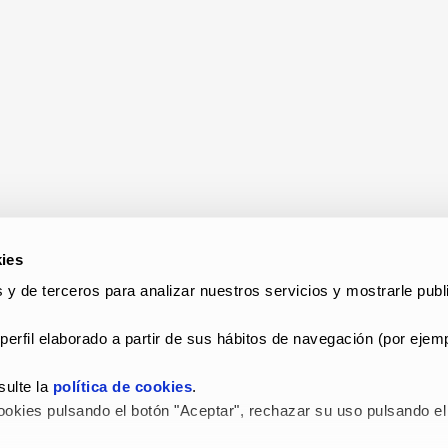
ies
 y de terceros para analizar nuestros servicios y mostrarle publi
perfil elaborado a partir de sus hábitos de navegación (por ejemp
ulte la 
política de cookies
.
okies pulsando el botón "Aceptar", rechazar su uso pulsando el 
 LEGAL Y POLÍTICA DE PRIVACIDAD
–
POLÍTICA DE COOKIES
–
C