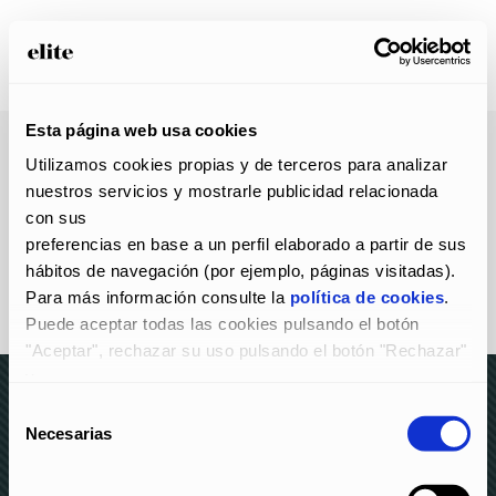
Esta página web usa cookies
Utilizamos cookies propias y de terceros para analizar 
nuestros servicios y mostrarle publicidad relacionada 
con sus
preferencias en base a un perfil elaborado a partir de sus 
hábitos de navegación (por ejemplo, páginas visitadas).
Para más información consulte la 
política de cookies
.
Puede aceptar todas las cookies pulsando el botón 
"Aceptar", rechazar su uso pulsando el botón "Rechazar" 
y
configurarlas pulsando el botón "Configurar".
Selección
Necesarias
de
© elite 2023 –
AVISO LEGAL Y POLÍTICA DE
consentimiento
PRIVACIDAD
–
POLÍTICA DE COOKIES
–
CANAL DE