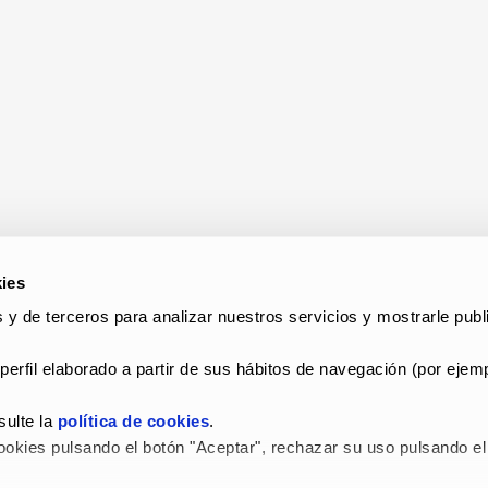
ies
 y de terceros para analizar nuestros servicios y mostrarle publi
perfil elaborado a partir de sus hábitos de navegación (por ejemp
ulte la 
política de cookies
.
okies pulsando el botón "Aceptar", rechazar su uso pulsando el 
 LEGAL Y POLÍTICA DE PRIVACIDAD
–
POLÍTICA DE COOKIES
–
C