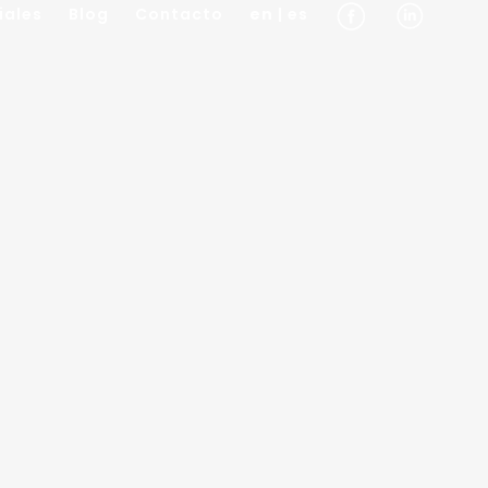
iales
Blog
Contacto
en
| es