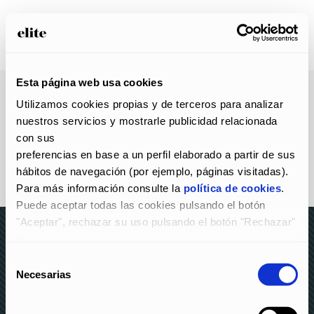
Esta página web usa cookies
Utilizamos cookies propias y de terceros para analizar 
nuestros servicios y mostrarle publicidad relacionada 
con sus
preferencias en base a un perfil elaborado a partir de sus 
hábitos de navegación (por ejemplo, páginas visitadas).
Para más información consulte la 
política de cookies
.
Puede aceptar todas las cookies pulsando el botón 
"Aceptar", rechazar su uso pulsando el botón "Rechazar" 
y
configurarlas pulsando el botón "Configurar".
Selección
© elite 2023 –
AVISO LEGAL Y POLÍTICA DE
Necesarias
de
PRIVACIDAD
–
POLÍTICA DE COOKIES
–
CANAL DE
consentimiento
DENUNCIAS