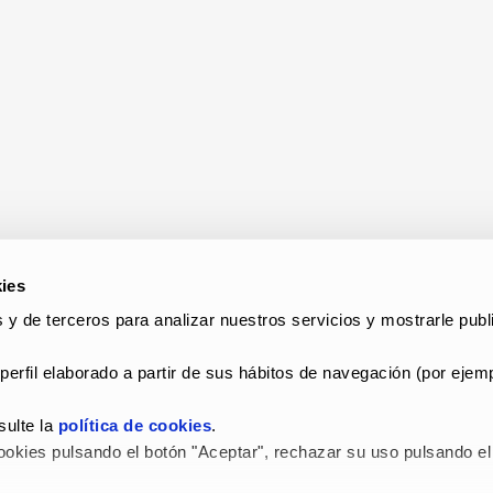
ies
 y de terceros para analizar nuestros servicios y mostrarle publi
perfil elaborado a partir de sus hábitos de navegación (por ejemp
ulte la 
política de cookies
.
okies pulsando el botón "Aceptar", rechazar su uso pulsando el 
 LEGAL Y POLÍTICA DE PRIVACIDAD
–
POLÍTICA DE COOKIES
–
C