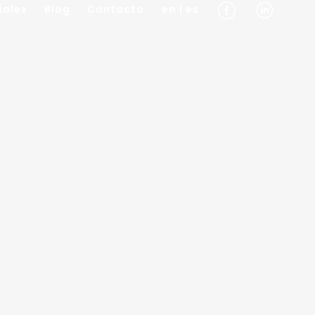
iales
Blog
Contacto
en
| es