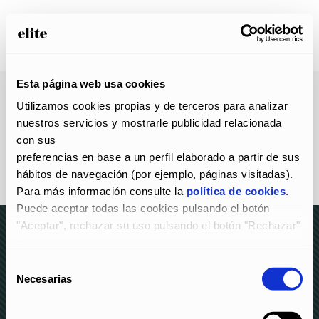
Esta página web usa cookies
Utilizamos cookies propias y de terceros para analizar 
nuestros servicios y mostrarle publicidad relacionada 
con sus
preferencias en base a un perfil elaborado a partir de sus 
hábitos de navegación (por ejemplo, páginas visitadas).
Para más información consulte la 
política de cookies
.
Puede aceptar todas las cookies pulsando el botón 
"Aceptar", rechazar su uso pulsando el botón "Rechazar" 
y
configurarlas pulsando el botón "Configurar".
Selección
© elite 2023 –
AVISO LEGAL Y POLÍTICA DE
Necesarias
de
PRIVACIDAD
–
POLÍTICA DE COOKIES
–
CANAL DE
consentimiento
DENUNCIAS