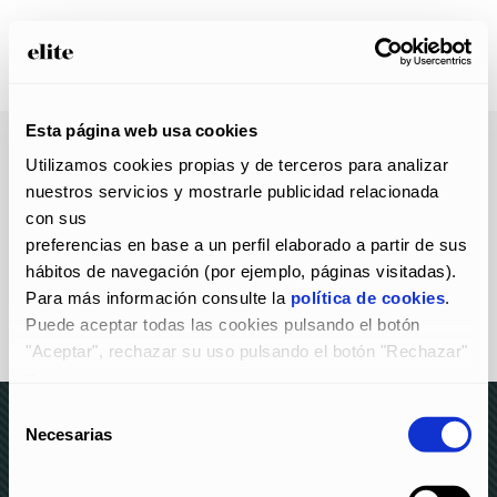
Esta página web usa cookies
Utilizamos cookies propias y de terceros para analizar 
nuestros servicios y mostrarle publicidad relacionada 
con sus
preferencias en base a un perfil elaborado a partir de sus 
hábitos de navegación (por ejemplo, páginas visitadas).
Para más información consulte la 
política de cookies
.
Puede aceptar todas las cookies pulsando el botón 
"Aceptar", rechazar su uso pulsando el botón "Rechazar" 
y
configurarlas pulsando el botón "Configurar".
Selección
Necesarias
de
consentimiento
© elite 2023 –
AVISO LEGAL Y POLÍTICA DE