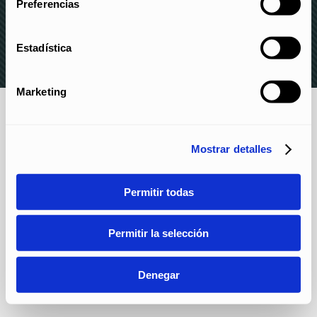
Preferencias
PRIVACIDAD
–
POLÍTICA DE COOKIES
–
CANAL DE
DENUNCIAS
Estadística
Marketing
Mostrar detalles
Permitir todas
Permitir la selección
Denegar