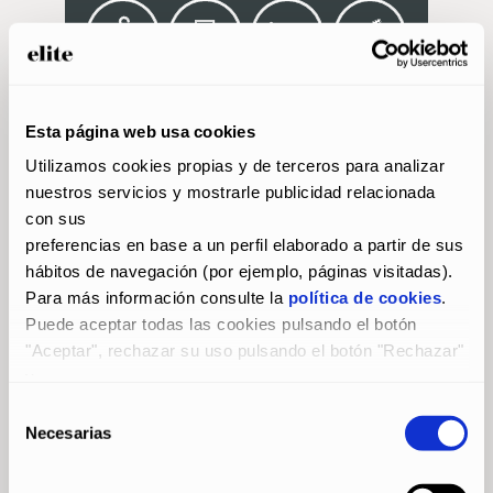
Esta página web usa cookies
Utilizamos cookies propias y de terceros para analizar 
nuestros servicios y mostrarle publicidad relacionada 
con sus
DATOS DEL PROYECTO:
preferencias en base a un perfil elaborado a partir de sus 
hábitos de navegación (por ejemplo, páginas visitadas).
Para más información consulte la 
política de cookies
.
Puede aceptar todas las cookies pulsando el botón 
AÑO
"Aceptar", rechazar su uso pulsando el botón "Rechazar" 
y
2018
configurarlas pulsando el botón "Configurar".
Selección
Necesarias
de
consentimiento