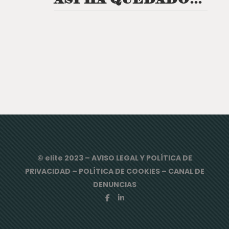
© elite 2023 –
AVISO LEGAL Y POLÍTICA DE
PRIVACIDAD
–
POLÍTICA DE COOKIES
–
CANAL DE
DENUNCIAS