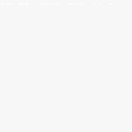
iales
Blog
Contacto
en
| es