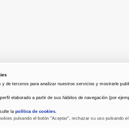
ies
 y de terceros para analizar nuestros servicios y mostrarle publi
perfil elaborado a partir de sus hábitos de navegación (por ejemp
ulte la 
política de cookies
.
okies pulsando el botón "Aceptar", rechazar su uso pulsando el 
 LEGAL Y POLÍTICA DE PRIVACIDAD
–
POLÍTICA DE COOKIES
–
C