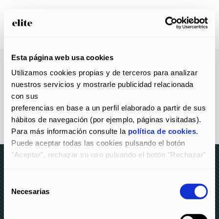
Esta página web usa cookies
Utilizamos cookies propias y de terceros para analizar 
nuestros servicios y mostrarle publicidad relacionada 
con sus
preferencias en base a un perfil elaborado a partir de sus 
hábitos de navegación (por ejemplo, páginas visitadas).
Para más información consulte la 
política de cookies
.
Puede aceptar todas las cookies pulsando el botón 
"Aceptar", rechazar su uso pulsando el botón "Rechazar" 
y
configurarlas pulsando el botón "Configurar".
Selección
© elite 2023 –
AVISO LEGAL Y POLÍTICA DE
Necesarias
de
PRIVACIDAD
–
POLÍTICA DE COOKIES
–
CANAL DE
consentimiento
DENUNCIAS